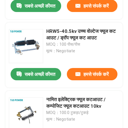
सबसे अच्छी कीमत
हमसे संपर्क करें
HRW5-40.5kv उच्च वोल्टेज फ्यूज कट
आउट / ड्रॉप फ्यूज कट आउट
MOQ：100 पीस/पीस
मूल्य：Negotiate
सबसे अच्छी कीमत
हमसे संपर्क करें
घर
नामित इलेक्ट्रिक फ्यूज कटआउट /
कम्पोजिट फ्यूज कटआउट 10kv
उत्पाद
MOQ：100.0 टुकड़ा/टुकड़े
मूल्य：Negotiate
वीडियो