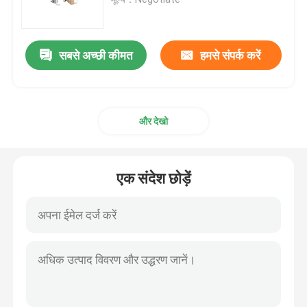
इपॉक्सी फाइबरग्लास ट्यूब
सबसे अच्छी कीमत
हमसे संपर्क करें
लाइव लाइन उपकरण
और देखो
कैटेनरी जीआरपी उत्पाद
ऊपरी लाइन इन्सुलेटर
एक संदेश छोड़ें
इन्सुलेटर फिटिंग
इपॉक्सी फाइबरग्लास रॉड
इन्सुलेशन सिलिकॉन रबर