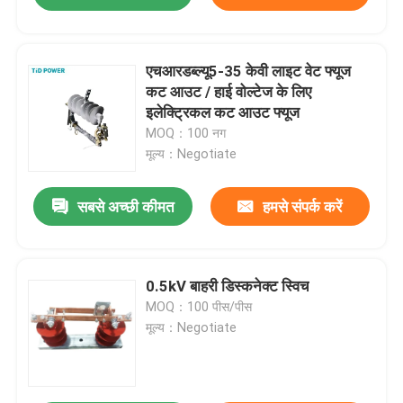
एचआरडब्ल्यू5-35 केवी लाइट वेट फ्यूज
कट आउट / हाई वोल्टेज के लिए
इलेक्ट्रिकल कट आउट फ्यूज
MOQ：100 नग
मूल्य：Negotiate
सबसे अच्छी कीमत
हमसे संपर्क करें
0.5kV बाहरी डिस्कनेक्ट स्विच
MOQ：100 पीस/पीस
मूल्य：Negotiate