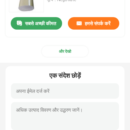
इपॉक्सी फाइबरग्लास ट्यूब
सबसे अच्छी कीमत
हमसे संपर्क करें
लाइव लाइन उपकरण
और देखो
कैटेनरी जीआरपी उत्पाद
ऊपरी लाइन इन्सुलेटर
एक संदेश छोड़ें
इन्सुलेटर फिटिंग
इपॉक्सी फाइबरग्लास रॉड
इन्सुलेशन सिलिकॉन रबर