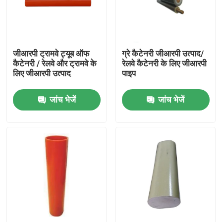
हमारे बारे में
जीआरपी ट्रामवे ट्यूब ऑफ
ग्रे कैटेनरी जीआरपी उत्पाद/
कारखाना भ्रमण
कैटेनरी / रेलवे और ट्रामवे के
रेलवे कैटेनरी के लिए जीआरपी
लिए जीआरपी उत्पाद
पाइप
गुणवत्ता नियंत्रण
जांच भेजें
जांच भेजें
हमसे संपर्क करें
समाचार
एक उद्धरण का अनुरोध करें
रेलवे इन्सुलेटर