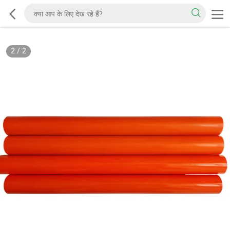
2
/
2