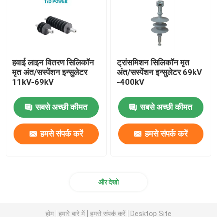
फ़्यूज़ कट आउट
इन्सुलेटर मशीन
हवाई लाइन वितरण सिलिकॉन
ट्रांसमिशन सिलिकॉन मृत
मृत अंत/सस्पेंशन इन्सुलेटर
अंत/सस्पेंशन इन्सुलेटर 69kV
11kV-69kV
-400kV
अछूता मचान
सबसे अच्छी कीमत
सबसे अच्छी कीमत
फाइबरग्लास पल्सट्र्यूशन प्रोफाइल
हमसे संपर्क करें
हमसे संपर्क करें
एफआरपी ढाला उत्पाद
और देखो
होम
हमारे बारे में
हमसे संपर्क करें
Desktop Site