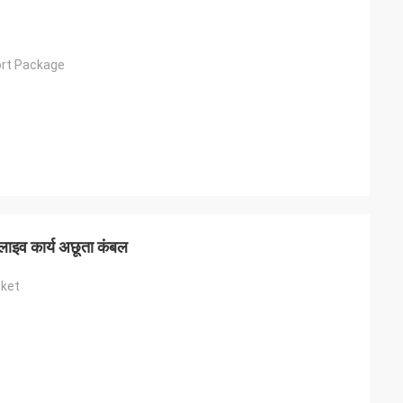
ort Package
 लाइव कार्य अछूता कंबल
nket