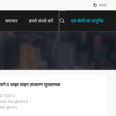
Hindi
समाचार
हमसे संपर्क करें
एक बोली का अनुरोध
स्ताने II लाइव लाइन उपकरण सुरक्षात्मक
2,710013
otective gloves Ⅱ
bber gloves