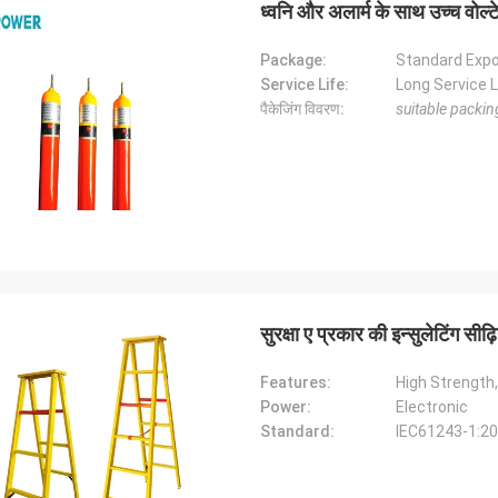
ध्वनि और अलार्म के साथ उच्च वोल्टे
Package:
Standard Exp
Service Life:
Long Service L
पैकेजिंग विवरण:
suitable packing
एडसन पोली जूनियर
एडसन पोली ज
 चमक, अब एक कार्यक्षमता
उत्कृष्ट चमक, अब एक कार्यक्षमता
सुरक्षा ए प्रकार की इन्सुलेटिंग सीढ़ि
Features:
High Strength
Power:
Electronic
Standard:
IEC61243-1:2