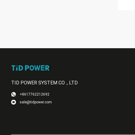
TID POWER SYSTEM CO ., LTD
+8617762212692
sale@tidpower.com