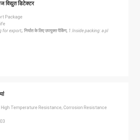
ज विद्युत डिटेक्टर
ort Package
ife
 for export,;
निर्यात के लिए उपयुक्त पैकिंग;
1.Inside packing: a pl
ूनियर
सिंथिया जेन
संवाद करने में आसान और बहुत पेशेवर।
यां
, High Temperature Resistance, Corrosion Resistance
003