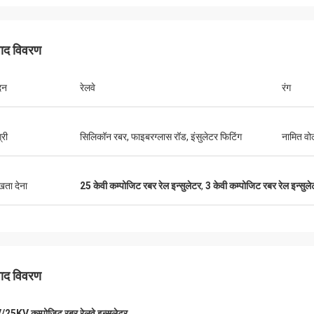
पाद विवरण
दन
रेलवे
रंग
एडसन पोली जूनियर
एडसन पोली ज
्री
सिलिकॉन रबर, फाइबरग्लास रॉड, इंसुलेटर फिटिंग
नामित वोल
 चमक, अब एक कार्यक्षमता
उत्कृष्ट चमक, अब एक कार्यक्षमता
ुखता देना
25 केवी कम्पोजिट रबर रेल इन्सुलेटर
,
3 केवी कम्पोजिट रबर रेल इन्सुले
पाद विवरण
25KV कम्पोजिट रबर रेलवे इन्सुलेटर