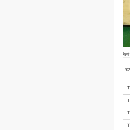
रेलव
उत्
T
T
T
T