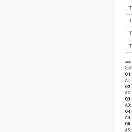
T
T
T
T
अक्सर
रेलव
Q1: 
A1: 
Q2: 
A2: 
Q3: 
A3: 
Q4: 
A4: 
Q5: 
A5: 