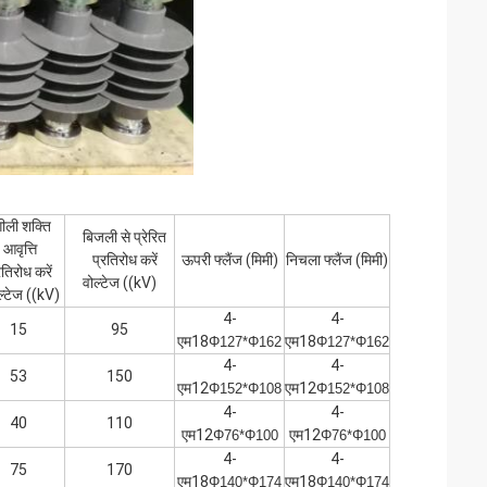
गीली शक्ति
बिजली से प्रेरित
आवृत्ति
प्रतिरोध करें
ऊपरी फ्लैंज (मिमी)
निचला फ्लैंज (मिमी)
रतिरोध करें
वोल्टेज ((kV)
ल्टेज ((kV)
4-
4-
15
95
एम18
एम18
Φ127*Φ162
Φ127*Φ162
4-
4-
53
150
एम12
एम12
Φ152*Φ108
Φ152*Φ108
4-
4-
40
110
एम12
एम12
Φ76*Φ100
Φ76*Φ100
4-
4-
75
170
एम18
एम18
Φ140*Φ174
Φ140*Φ174