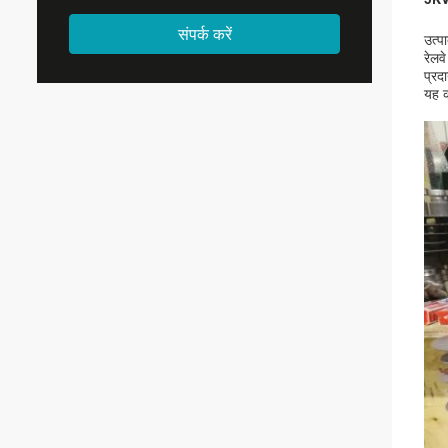
संपर्क करें
उत्प
रेलव
प्रद
यह क