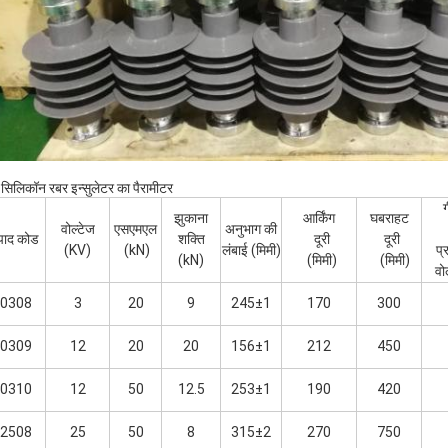
े सिलिकॉन रबर इन्सुलेटर का पैरामीटर
झुकाना
आर्किंग
घबराहट
वोल्टेज
एसएमएल
अनुभाग की
पाद कोड
शक्ति
दूरी
दूरी
(KV)
(kN)
लंबाई (मिमी)
प्
(kN)
(मिमी)
(मिमी)
वो
0308
3
20
9
245±1
170
300
0309
12
20
20
156±1
212
450
0310
12
50
12.5
253±1
190
420
2508
25
50
8
315±2
270
750