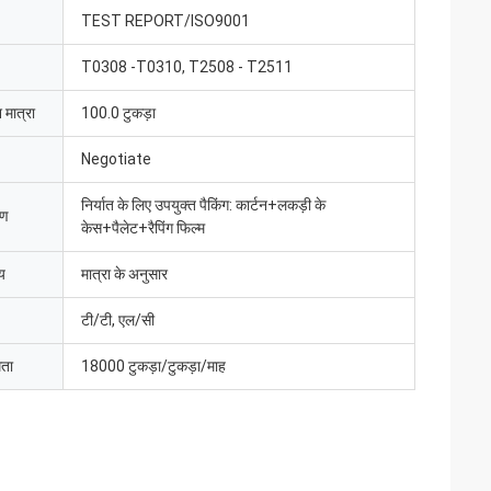
TEST REPORT/ISO9001
T0308 -T0310, T2508 - T2511
 मात्रा
100.0 टुकड़ा
Negotiate
निर्यात के लिए उपयुक्त पैकिंग: कार्टन+लकड़ी के
रण
केस+पैलेट+रैपिंग फिल्म
य
मात्रा के अनुसार
टी/टी, एल/सी
मता
18000 टुकड़ा/टुकड़ा/माह