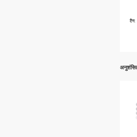
टैग:
अनुशंसित