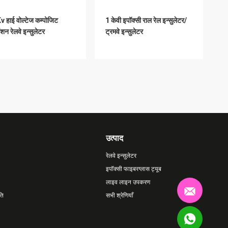
 हाई वोल्टेज कम्पोजिट
1 केवी इपॉक्सी राल रेल इन्सुलेटर/
ेंशन रेलवे इन्सुलेटर
ट्रमवे इन्सुलेटर
उत्पाद
रेलवे इन्सुलेटर
इपॉक्सी फाइबरग्लास ट्यूब
लाइव लाइन उपकरण
ति
सभी श्रेणियाँ
25KV इन्सुलेटर रेलवे
25kv सिलिकॉन रबर रेलवे
कॉन रबर ट्रामवे सस्पेंशन
इन्सुलेटर सस्पेंशन इन्सुलेटर मेट्रो