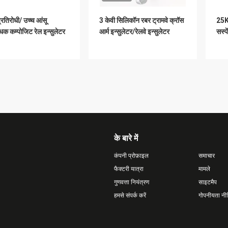
्रतिरोधी/ उच्च आंसू
3 केवी सिलिकॉन रबर ट्रामवे क्रॉस
25Kv
ोधक कम्पोजिट रेल इन्सुलेटर
आर्म इन्सुलेटर/रेलवे इन्सुलेटर
सस्प
के बारे में
कंपनी प्रोफ़ाइल
समाचार
फैक्टरी यात्रा
मामले
गुणवत्ता नियंत्रण
साइटमैप
हमसे संपर्क करें
गोपनीयता नी
ोल्टेज सिलिकॉन रबर क्रॉस
निलंबन / तनाव सिलिकॉन रबर
3KV 
्सुलेटर
लेपित रेलवे इन्सुलेटर
सिलि