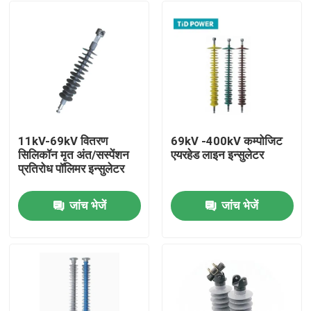
11kV-69kV वितरण
69kV -400kV कम्पोजिट
सिलिकॉन मृत अंत/सस्पेंशन
एयरहेड लाइन इन्सुलेटर
प्रतिरोध पॉलिमर इन्सुलेटर
जांच भेजें
जांच भेजें
घर
उत्पाद
वीडियो