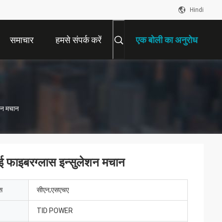
Hindi
समाचार
हमसे संपर्क करें
एक बोली का अनुरोध
ेशन मचान
ाई फाइबरग्लास इन्सुलेशन मचान
ेस
सीएन;एसएचए
TID POWER