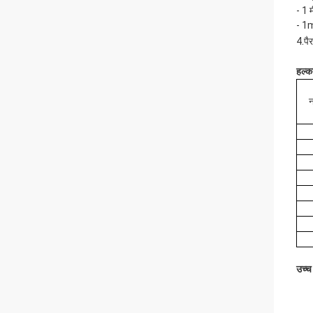
- 1 
- 1m
.
4
पै
हल्
न
उच्च