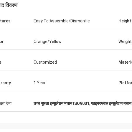
पाद विवरण
tures
Easy To Assemble/Dismantle
Height
or
Orange/Yellow
Weight
एडसन पोली जूनियर
एडसन पोली ज
 चमक, अब एक कार्यक्षमता
उत्कृष्ट चमक, अब एक कार्यक्षमता
e
Customized
Materi
ranty
1 Year
Platfo
ुखता देना
उच्च सुरक्षा इन्सुलेशन मचान ISO9001
,
फाइबरग्लास इन्सुलेशन मच