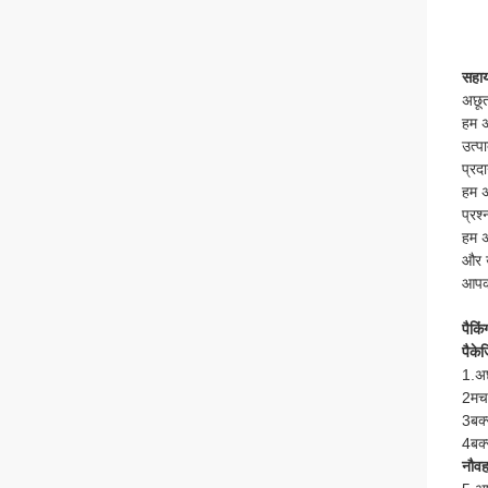
सहाय
अछू
हम अ
उत्प
प्रद
हम अ
प्रश
हम अ
और उ
आपका
पैकि
पैकेज
1.अछ
2मचा
3बक्
4बक्
नौव