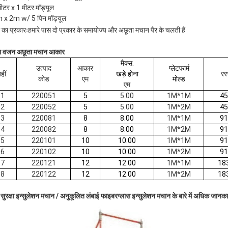
मीटर x 1 मीटर मॉड्यूल
 x 2m w/ 5 पिन मॉड्यूल
र का प्रकारःहमारे पास दो प्रकार के समायोज्य और अछूता मचान पैर के चलती हैं
का वजन अछूता मचान आकार
मैक्स.
उत्पाद
आकार
प्लेटफार्म
हीं.
खड़े होना
रस
कोड
एम
मोल्ड
एम
1
220051
5
5.00
1M*1M
4
2
220052
5
5.00
1M*2M
4
3
220081
8
8.00
1M*1M
9
4
220082
8
8.00
1M*2M
9
5
220101
10
10.00
1M*1M
9
6
220102
10
10.00
1M*2M
9
7
220121
12
12.00
1M*1M
18
8
220122
12
12.00
1M*2M
18
 सुरक्षा इन्सुलेशन मचान / अनुकूलित लंबाई फाइबरग्लास इन्सुलेशन मचान के बारे में अधिक जानका