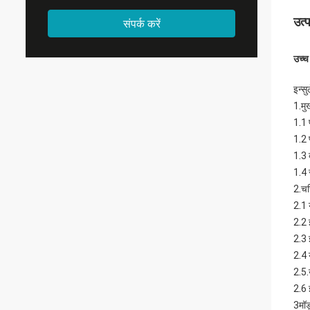
उत्
संपर्क करें
उच्च
इन्सु
.
1
मु
.
1
1 
.
1
2 
.
1
3 
.
1
4 
.
2
चर
.
2
1 
.
2
2 
.
2
3 
.
2
4 
.
.
2
5
.
2
6 
3मॉड