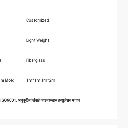
Customized
Light Weight
ूनियर
सिंथिया जेन
संवाद करने में आसान और बहुत पेशेवर।
al
Fiberglass
rm Mold
1m*1m 1m*2m
ान ISO9001
,
अनुकूलित लंबाई फाइबरग्लास इन्सुलेशन मचान