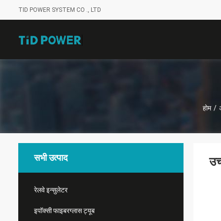
TID POWER SYSTEM CO ., LTD
होम
/
सभी उत्पाद
उच
रेलवे इन्सुलेटर
इपॉक्सी फाइबरग्लास ट्यूब