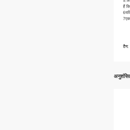
5.अछ
हैं 
6यदि
7एक 
टैग:
अनुशंसित