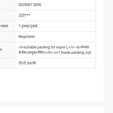
ISO9001:2008
220***
 मात्रा
1 टुकड़ा/टुकड़े
Negotiate
<i>suitable packing for export,;</i> <b>निर्यात
रण
के लिए उपयुक्त पैकिंग;</b> <i>1.Inside packing: a pl
टी/टी, एल/सी