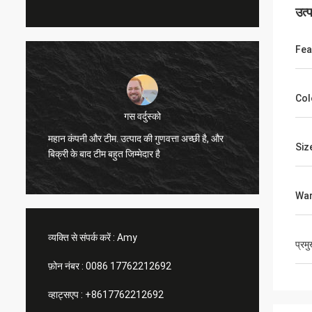
उत्
Fea
Col
गस वर्दुस्को
महान कंपनी और टीम. उत्पाद की गुणवत्ता अच्छी है, और
उत्कृष्ट
Siz
बिक्री के बाद टीम बहुत जिम्मेदार है
War
व्यक्ति से संपर्क करें :
Amy
प्रम
फ़ोन नंबर :
0086 17762212692
व्हाट्सएप :
+8617762212692