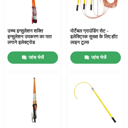
हमारे बारे में
उच्च इन्सुलेशन शक्ति
पोर्टेबल ग्राउंडिंग सेट -
कारखाना भ्रमण
इन्सुलेशन उपकरण का पता
इलेक्ट्रिक सुरक्षा के लिए हॉट
लगाने इलेक्ट्रोड
लाइन टूल्स
गुणवत्ता नियंत्रण
जांच भेजें
जांच भेजें
हमसे संपर्क करें
समाचार
एक उद्धरण का अनुरोध करें
रेलवे इन्सुलेटर