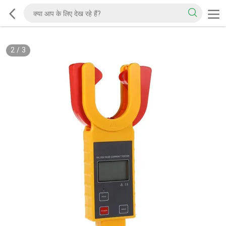
2
/
3