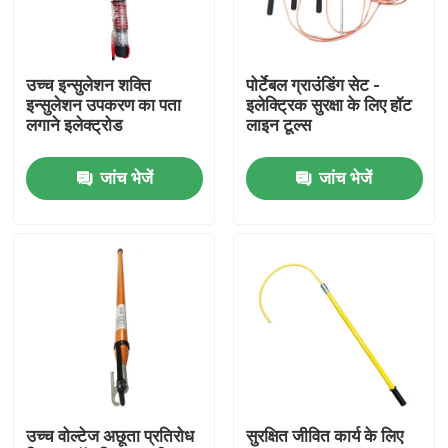
हमारे बारे में
उच्च इन्सुलेशन शक्ति
पोर्टेबल ग्राउंडिंग सेट -
इन्सुलेशन उपकरण का पता
इलेक्ट्रिक सुरक्षा के लिए हॉट
कारखाना भ्रमण
लगाने इलेक्ट्रोड
लाइन टूल्स
जांच भेजें
जांच भेजें
गुणवत्ता नियंत्रण
हमसे संपर्क करें
समाचार
एक उद्धरण का अनुरोध करें
उच्च वोल्टेज अछूता प्रतिरोध
सुरक्षित जीवित कार्य के लिए
रेलवे इन्सुलेटर