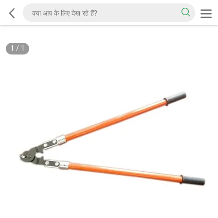
1
/
1