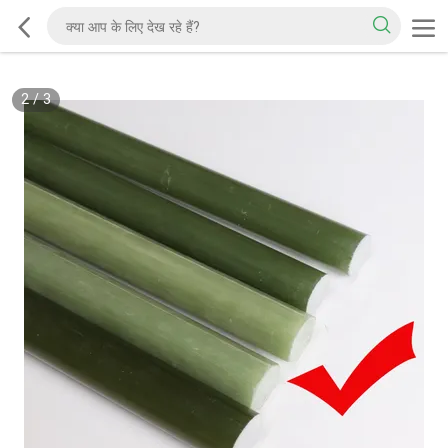
2
/
3