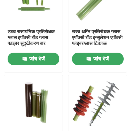
हमारे बारे में
उच्च रासायनिक प्रतिरोधक
उच्च अग्नि प्रतिरोधक ग्लास
कारखाना भ्रमण
ग्लास इपॉक्सी रॉड ग्लास
एपॉक्सी रॉड इन्सुलेशन एपॉक्सी
फाइबर सुदृढीकरण बार
फाइबरग्लास टिकाऊ
गुणवत्ता नियंत्रण
जांच भेजें
जांच भेजें
हमसे संपर्क करें
समाचार
एक उद्धरण का अनुरोध करें
रेलवे इन्सुलेटर