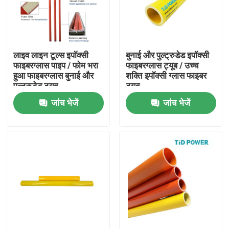
हमारे बारे में
लाइव लाइन टूल्स इपॉक्सी
बुनाई और पुल्ट्रुडेड इपॉक्सी
कारखाना भ्रमण
फाइबरग्लास पाइप / फोम भरा
फाइबरग्लास ट्यूब / उच्च
हुआ फाइबरग्लास बुनाई और
शक्ति इपॉक्सी ग्लास फाइबर
पुल्ट्रुडेड ट्यूब
ट्यूब
गुणवत्ता नियंत्रण
जांच भेजें
जांच भेजें
हमसे संपर्क करें
समाचार
एक उद्धरण का अनुरोध करें
रेलवे इन्सुलेटर