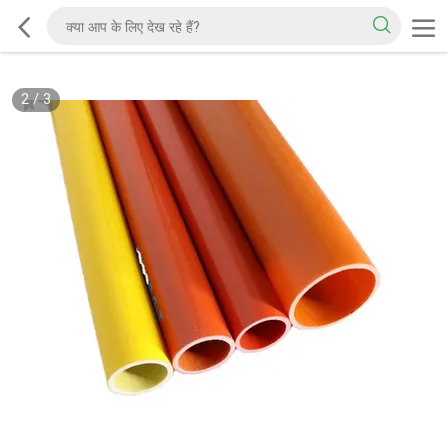
2
/
3