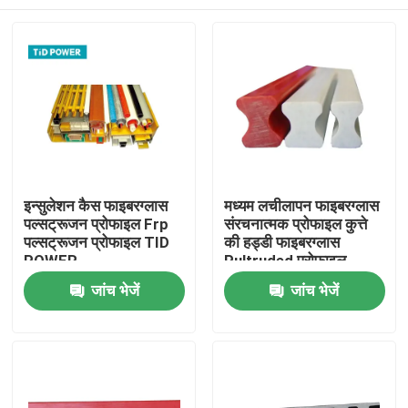
इन्सुलेशन कैस फाइबरग्लास
मध्यम लचीलापन फाइबरग्लास
पल्सट्रूजन प्रोफाइल Frp
संरचनात्मक प्रोफाइल कुत्ते
पल्सट्रूजन प्रोफाइल TID
की हड्डी फाइबरग्लास
POWER
Pultruded प्रोफाइल
घर
जांच भेजें
जांच भेजें
उत्पाद
वीडियो