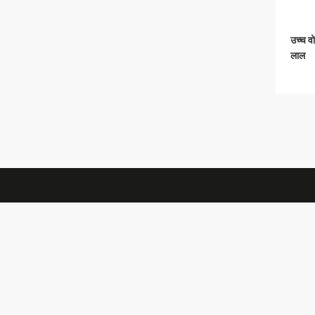
उच्च व
लाल
TID POWER SYSTEM CO ., LTD
+8617762212692
sale@tidpower.com
रबर के 