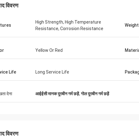
पाद विवरण
High Strength, High Temperature
tures
Weight
Resistance, Corrosion Resistance
or
Yellow Or Red
Materi
एडसन पोली जूनियर
एडसन पोली ज
 चमक, अब एक कार्यक्षमता
उत्कृष्ट चमक, अब एक कार्यक्षमता
vice Life
Long Service Life
Packa
ुखता देना
आईईसी मानक दूरबीन गर्म छड़ें
,
गोल दूरबीन गर्म छड़ें
पाद विवरण