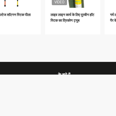
VIDEO
ोल्टेज शॉटगन स्टिक पीला
लाइव लाइन कार्य के लिए दूरबीन हॉट
गर्म
स्टिक का त्रिकोण ट्यूब
पैर 
के बारे में
कंपनी प्रोफ़ाइल
समाचार
फैक्टरी यात्रा
मामले
गुणवत्ता नियंत्रण
साइटमैप
हमसे संपर्क करें
गोपनीयता नी
लिए चमड़े के सुरक्षात्मक
चमड़े के सुरक्षात्मक दस्ताने
तार 