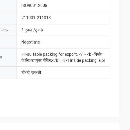
ISO9001:2008
211001-211013
 मात्रा
1 टुकड़ा/टुकड़े
Negotiate
<i>suitable packing for export,;</i> <b>निर्यात
रण
के लिए उपयुक्त पैकिंग;</b> <i>1.Inside packing: a pl
टी/टी, एल/सी