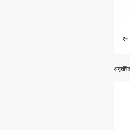
टैग:
अनुशंसित