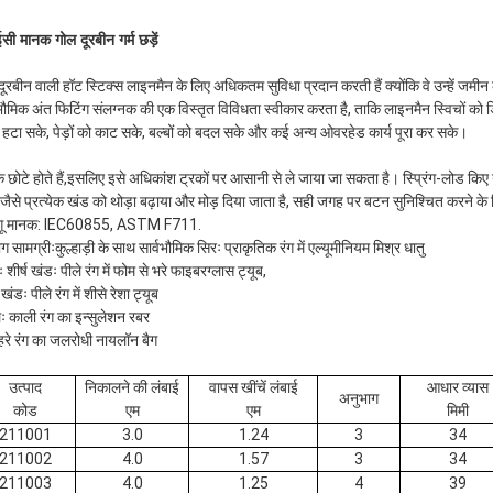
ी मानक गोल दूरबीन गर्म छड़ें
दूरबीन वाली हॉट स्टिक्स लाइनमैन के लिए अधिकतम सुविधा प्रदान करती हैं क्योंकि वे उन्हें जमीन
वभौमिक अंत फिटिंग संलग्नक की एक विस्तृत विविधता स्वीकार करता है, ताकि लाइनमैन स्विचों 
हटा सके, पेड़ों को काट सके, बल्बों को बदल सके और कई अन्य ओवरहेड कार्य पूरा कर सके।
क छोटे होते हैं,इसलिए इसे अधिकांश ट्रकों पर आसानी से ले जाया जा सकता है। स्प्रिंग-लोड किए ग
-जैसे प्रत्येक खंड को थोड़ा बढ़ाया और मोड़ दिया जाता है, सही जगह पर बटन सुनिश्चित करने क
गू मानक: IEC60855, ASTM F711.
ग सामग्रीःकुल्हाड़ी के साथ सार्वभौमिक सिरः प्राकृतिक रंग में एल्यूमीनियम मिश्र धातु
ः शीर्ष खंडः पीले रंग में फोम से भरे फाइबरग्लास ट्यूब,
खंडः पीले रंग में शीसे रेशा ट्यूब
लः काली रंग का इन्सुलेशन रबर
 हरे रंग का जलरोधी नायलॉन बैग
उत्पाद
निकालने की लंबाई
वापस खींचें लंबाई
आधार व्यास
अनुभाग
कोड
एम
एम
मिमी
211001
3.0
1.24
3
34
211002
4.0
1.57
3
34
211003
4.0
1.25
4
39