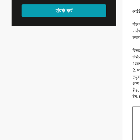
संपर्क करें
आईईस
गोल 
सार्
कवर 
स्टि
जैसे
1ला
2. भा
ट्यूब
अन्य 
हैंड
बैगः