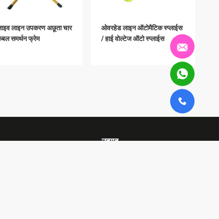
 लाइव लाइन उपकरण अछूता चार
ओवरहेड लाइन ऑटोमैटिक स्प्लाईस
केबल समर्थन फ्रेम
/ हाई वोल्टेज ऑटो स्प्लाईस
उत्पाद
रेलवे इन्सुलेटर
इपॉक्सी फाइबरग्लास ट्यूब
लाइव लाइन उपकरण
ति
सभी श्रेणियाँ
के लिए डायरेक्ट-पुल-टाइप
स्टील स्ट्रैंड के लिए इंसुलेटेड स्पिन