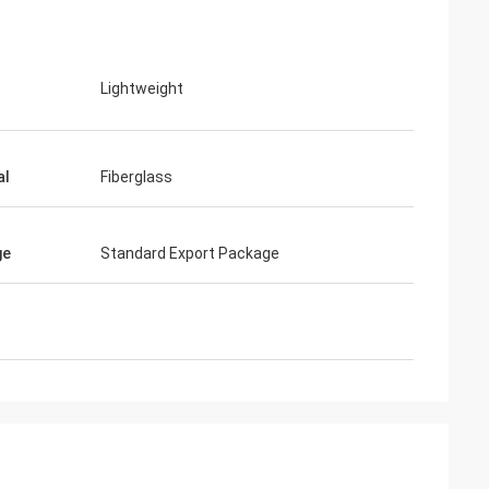
Lightweight
al
Fiberglass
ूनियर
सिंथिया जेन
संवाद करने में आसान और बहुत पेशेवर।
ge
Standard Export Package