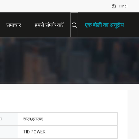
Hindi
समाचार
हमसे संपर्क करें
एक बोली का अनुरोध
ेस
सीएन;एसएचए
TID POWER