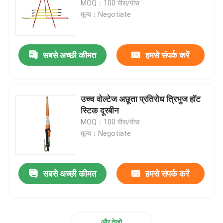
MOQ：100 पीस/पीस
मूल्य：Negotiate
फ़्यूज़ कट आउट
सबसे अच्छी कीमत
हमसे संपर्क करें
इन्सुलेटर मशीन
अछूता मचान
उच्च वोल्टेज अछूता प्रतिरोध त्रिभुज हॉट
स्टिक दूरबीन
फाइबरग्लास पल्सट्र्यूशन प्रोफाइल
MOQ：100 पीस/पीस
मूल्य：Negotiate
एफआरपी ढाला उत्पाद
सबसे अच्छी कीमत
हमसे संपर्क करें
और देखो