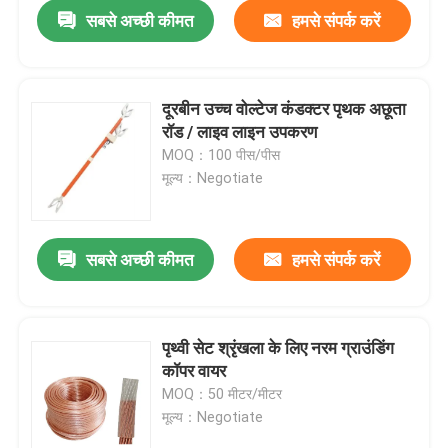
सबसे अच्छी कीमत
हमसे संपर्क करें
दूरबीन उच्च वोल्टेज कंडक्टर पृथक अछूता
रॉड / लाइव लाइन उपकरण
MOQ：100 पीस/पीस
मूल्य：Negotiate
सबसे अच्छी कीमत
हमसे संपर्क करें
घर
पृथ्वी सेट श्रृंखला के लिए नरम ग्राउंडिंग
कॉपर वायर
उत्पाद
MOQ：50 मीटर/मीटर
मूल्य：Negotiate
वीडियो