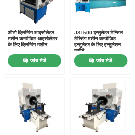
हमारे बारे में
ऑटो क्रिम्पिंग आइसोलेटर
JSL500 इन्सुलेटर टेन्सिल
कारखाना भ्रमण
मशीन कम्पोजिट आइसोलेटर
टेस्टिंग मशीन कम्पोजिट
के लिए क्रिम्पिंग मशीन
इन्सुलेटर के लिए इन्सुलेशन
मशीनें
गुणवत्ता नियंत्रण
जांच भेजें
जांच भेजें
हमसे संपर्क करें
समाचार
एक उद्धरण का अनुरोध करें
रेलवे इन्सुलेटर