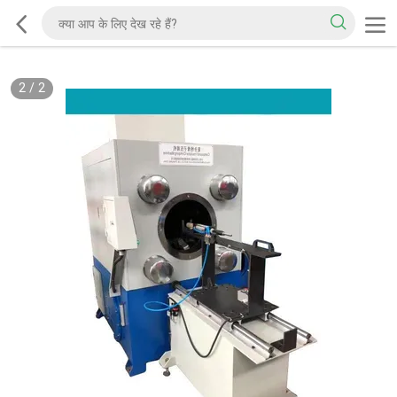
2
/
2